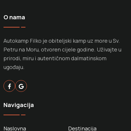
O nama
Autokamp Filko je obiteljski kamp uz more u Sv.
Petru na Moru, otvoren cijele godine. Uživajte u
prirodi, miru i autentičnom dalmatinskom
ugođaju.
Navigacija
Naslovna
Destinacija