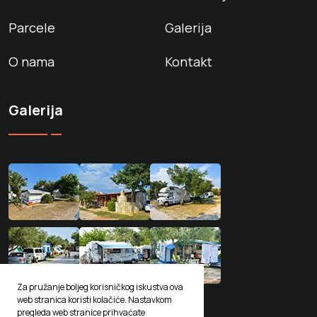
Parcele
Galerija
O nama
Kontakt
Galerija
Za pružanje boljeg korisničkog iskustva ova
web stranica koristi kolačiće. Nastavkom
pregleda web stranice prihvaćate